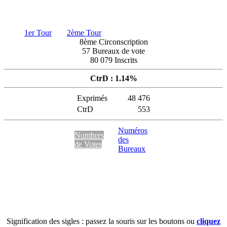
1er Tour
2ème Tour
8ème Circonscription
57 Bureaux de vote
80 079 Inscrits
CtrD : 1.14%
Exprimés
48 476
CtrD
553
Numéros
Nombres
des
de Votes
Bureaux
Signification des sigles : passez la souris sur les boutons ou
cliquez