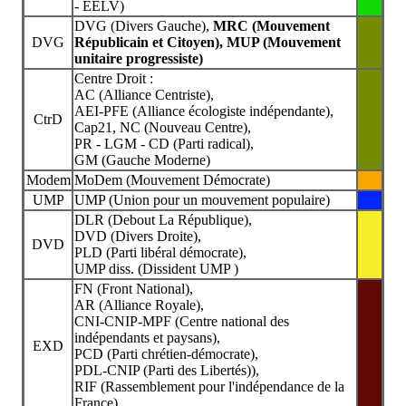
- EELV)
DVG (Divers Gauche),
MRC (Mouvement
DVG
Républicain et Citoyen),
MUP (Mouvement
unitaire progressiste)
Centre Droit :
AC (Alliance Centriste),
AEI-PFE (Alliance écologiste indépendante),
CtrD
Cap21, NC (Nouveau Centre),
PR - LGM - CD (Parti radical),
GM (Gauche Moderne)
Modem
MoDem (Mouvement Démocrate)
UMP
UMP (Union pour un mouvement populaire)
DLR (Debout La République),
DVD (Divers Droite),
DVD
PLD (Parti libéral démocrate),
UMP diss. (Dissident UMP )
FN (Front National),
AR (Alliance Royale),
CNI-CNIP-MPF (Centre national des
indépendants et paysans),
EXD
PCD (Parti chrétien-démocrate),
PDL-CNIP (Parti des Libertés)),
RIF (Rassemblement pour l'indépendance de la
France)