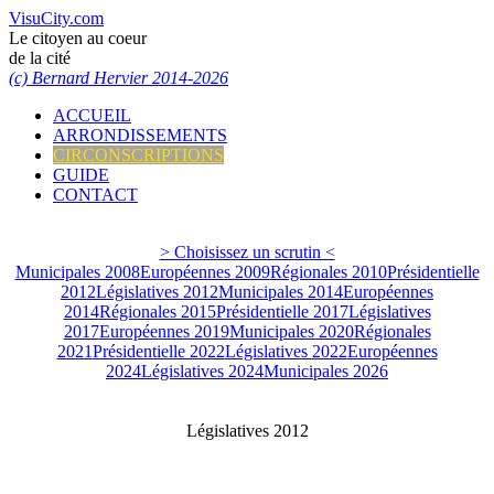
VisuCity.com
Le citoyen au coeur
de la cité
(c) Bernard Hervier 2014-2026
ACCUEIL
ARRONDISSEMENTS
CIRCONSCRIPTIONS
GUIDE
CONTACT
> Choisissez un scrutin <
Municipales 2008
Européennes 2009
Régionales 2010
Présidentielle
2012
Législatives 2012
Municipales 2014
Européennes
2014
Régionales 2015
Présidentielle 2017
Législatives
2017
Européennes 2019
Municipales 2020
Régionales
2021
Présidentielle 2022
Législatives 2022
Européennes
2024
Législatives 2024
Municipales 2026
Législatives 2012