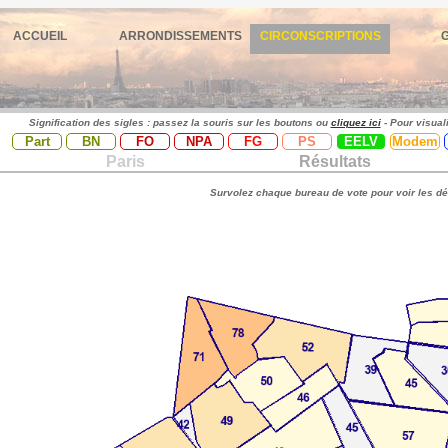
ACCUEIL
ARRONDISSEMENTS
CIRCONSCRIPTIONS
Signification des sigles : passez la souris sur les boutons ou
cliquez ici
- Pour visual
Part
BN
FO
NPA
FG
PS
EELV
Modem
Paris
Résultats
Survolez chaque bureau de vote pour voir les dé