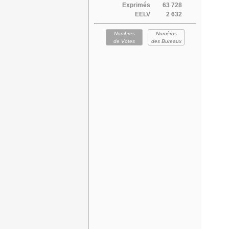
Exprimés
63 728
EELV
2 632
Nombres
Numéros
de Votes
des Bureaux