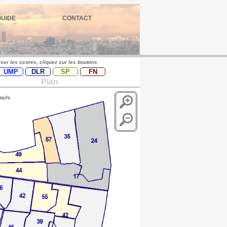
GUIDE
CONTACT
iser les scores, cliquez sur les boutons
UMP
DLR
SP
FN
Plan
tails