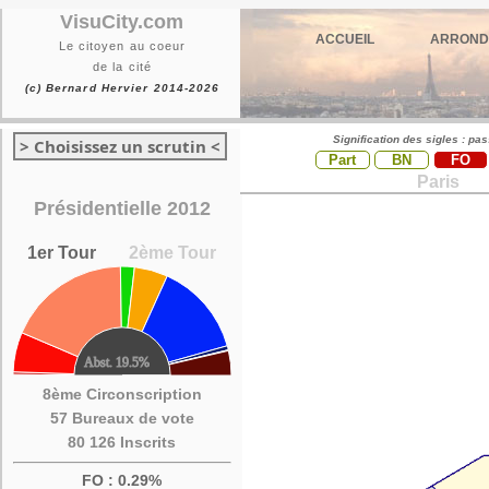
VisuCity.com
ACCUEIL
ARROND
Le citoyen au coeur
de la cité
(c) Bernard Hervier 2014-2026
Signification des sigles : pa
> Choisissez un scrutin <
Part
BN
FO
Paris
Présidentielle 2012
1er Tour
2ème Tour
8ème Circonscription
57 Bureaux de vote
80 126 Inscrits
FO : 0.29%