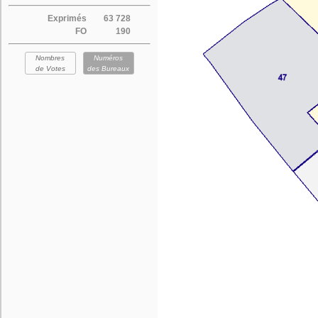
Exprimés
63 728
FO
190
Nombres
Numéros
de Votes
des Bureaux