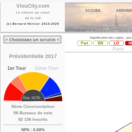
VisuCity.com
ACCUEIL
ARROND
Le citoyen au coeur
de la cité
(c) Bernard Hervier 2014-2026
Signification des sigles : pa
> Choisissez un scrutin <
Part
BN
LO
N
Paris
Présidentielle 2017
1er Tour
2ème Tour
8ème Circonscription
58 Bureaux de vote
82 156 Inscrits
NPA : 0.68%