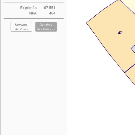
Exprimés
67 551
NPA
464
Nombres
Numéros
de Votes
des Bureaux