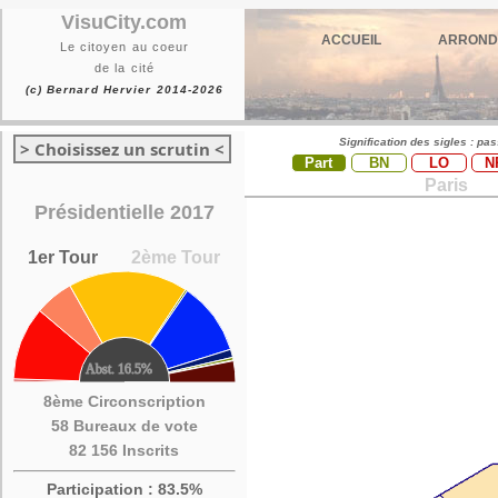
VisuCity.com
ACCUEIL
ARROND
Le citoyen au coeur
de la cité
(c) Bernard Hervier 2014-2026
Signification des sigles : pa
> Choisissez un scrutin <
Part
BN
LO
N
Paris
Présidentielle 2017
1er Tour
2ème Tour
8ème Circonscription
58 Bureaux de vote
82 156 Inscrits
Participation : 83.5%