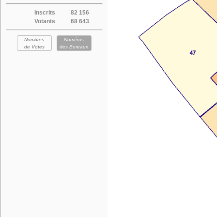
Inscrits
82 156
Votants
68 643
Nombres
Numéros
de Votes
des Bureaux