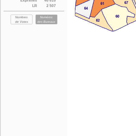
Exprimés
40 610
LR
2 507
Nombres
Numéros
de Votes
des Bureaux