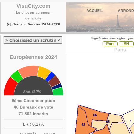
VisuCity.com
ACCUEIL
ARROND
Le citoyen au coeur
de la cité
(c) Bernard Hervier 2014-2026
Signification des sigles : pa
> Choisissez un scrutin <
Part
BN
Paris
Européennes 2024
9ème Circonscription
46 Bureaux de vote
71 802 Inscrits
LR : 6.17%