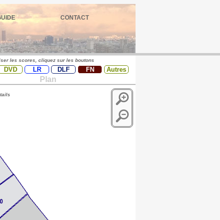
GUIDE
CONTACT
iser les scores, cliquez sur les boutons
DVD
LR
DLF
FN
Autres
Plan
tails