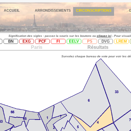
ACCUEIL
ARRONDISSEMENTS
CIRCONSCRIPTIONS
Signification des sigles : passez la souris sur les boutons ou
cliquez ici
- Pour visual
BN
EXG
PCF
FI
EELV
PS
DVG
LREM
Paris
Résultats
Survolez chaque bureau de vote pour voir les dé