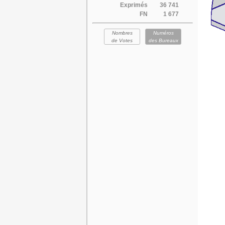
Exprimés
36 741
FN
1 677
Nombres
Numéros
de Votes
des Bureaux