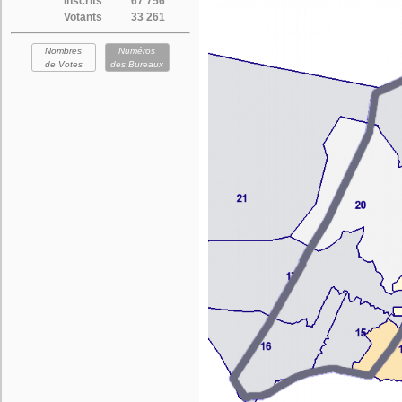
Inscrits
67 756
Votants
33 261
Nombres
Numéros
de Votes
des Bureaux