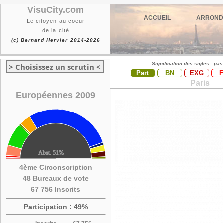
VisuCity.com
ACCUEIL
ARROND
Le citoyen au coeur
de la cité
(c) Bernard Hervier 2014-2026
Signification des sigles : pa
> Choisissez un scrutin <
Part
BN
EXG
Paris
Européennes 2009
4ème Circonscription
48 Bureaux de vote
67 756 Inscrits
Participation : 49%