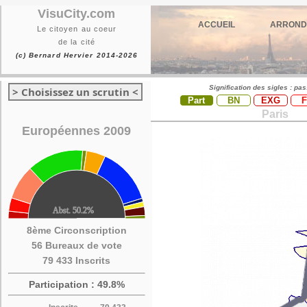
VisuCity.com
ACCUEIL
ARROND
Le citoyen au coeur
de la cité
(c) Bernard Hervier 2014-2026
Signification des sigles : pa
> Choisissez un scrutin <
Part
BN
EXG
Paris
Européennes 2009
8ème Circonscription
56 Bureaux de vote
79 433 Inscrits
Participation : 49.8%