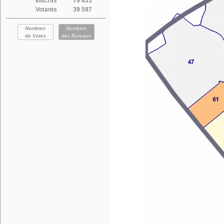
Inscrits
79 433
Votants
39 597
Nombres
Numéros
de Votes
des Bureaux