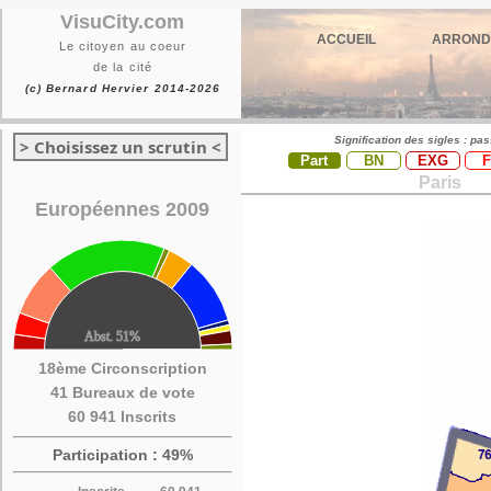
VisuCity.com
ACCUEIL
ARROND
Le citoyen au coeur
de la cité
(c) Bernard Hervier 2014-2026
Signification des sigles : pa
> Choisissez un scrutin <
Part
BN
EXG
Paris
Européennes 2009
18ème Circonscription
41 Bureaux de vote
60 941 Inscrits
Participation : 49%