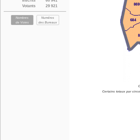
Inscrits
60 941
Votants
29 921
Nombres
Numéros
de Votes
des Bureaux
C
Certains totaux par cir