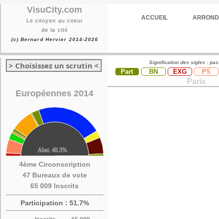
VisuCity.com
ACCUEIL
ARROND
Le citoyen au coeur
de la cité
(c) Bernard Hervier 2014-2026
Signification des sigles : pa
> Choisissez un scrutin <
Part
BN
EXG
PS
Paris
Européennes 2014
4ème Circonscription
47 Bureaux de vote
65 009 Inscrits
Participation : 51.7%