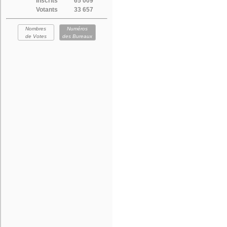
Inscrits
65 009
Votants
33 657
Nombres
Numéros
de Votes
des Bureaux