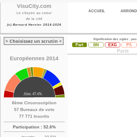
VisuCity.com
ACCUEIL
ARROND
Le citoyen au coeur
de la cité
(c) Bernard Hervier 2014-2026
Signification des sigles : pa
> Choisissez un scrutin <
Part
BN
EXG
PS
Paris
Européennes 2014
8ème Circonscription
57 Bureaux de vote
77 771 Inscrits
Participation : 52.6%