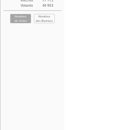
Inscrits
77 771
Votants
40 953
Nombres
Numéros
de Votes
des Bureaux