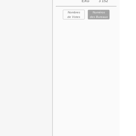
EXG
3 152
Nombres
Numéros
de Votes
des Bureaux