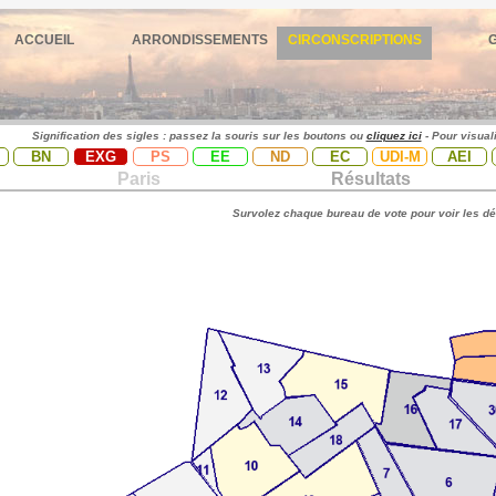
ACCUEIL
ARRONDISSEMENTS
CIRCONSCRIPTIONS
Signification des sigles : passez la souris sur les boutons ou
cliquez ici
- Pour visual
BN
EXG
PS
EE
ND
EC
UDI-M
AEI
Paris
Résultats
Survolez chaque bureau de vote pour voir les dé