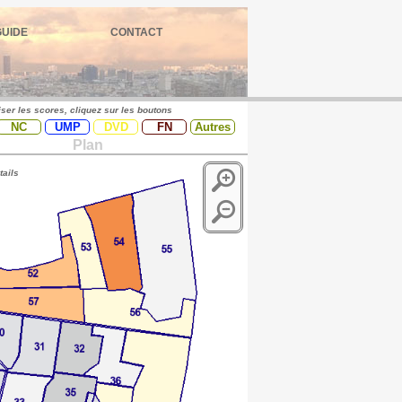
GUIDE
CONTACT
iser les scores, cliquez sur les boutons
NC
UMP
DVD
FN
Autres
Plan
tails