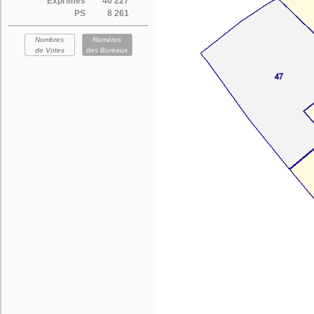
Exprimés
40 227
PS
8 261
Nombres
Numéros
de Votes
des Bureaux