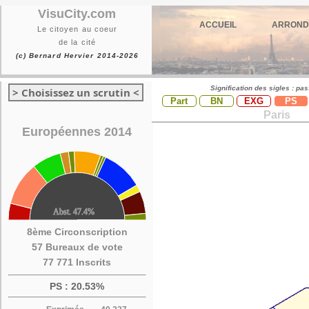
VisuCity.com
ACCUEIL
ARROND
Le citoyen au coeur
de la cité
(c) Bernard Hervier 2014-2026
Signification des sigles : pa
> Choisissez un scrutin <
Part
BN
EXG
PS
Paris
Européennes 2014
8ème Circonscription
57 Bureaux de vote
77 771 Inscrits
PS : 20.53%