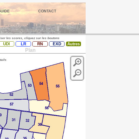
GUIDE
CONTACT
iser les scores, cliquez sur les boutons
UDI
LR
RN
EXD
Autres
Plan
tails