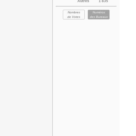
Autres
1 835
Nombres
Numéros
de Votes
des Bureaux