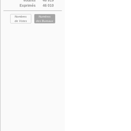
Votants
46 919
Exprimés
46 010
Nombres
Numéros
de Votes
des Bureaux