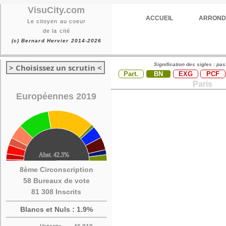
VisuCity.com
ACCUEIL
ARROND
Le citoyen au coeur
de la cité
(c) Bernard Hervier 2014-2026
Signification des sigles : pa
> Choisissez un scrutin <
Part.
BN
EXG
PCF
Paris
Européennes 2019
8ème Circonscription
58 Bureaux de vote
81 308 Inscrits
Blancs et Nuls : 1.9%