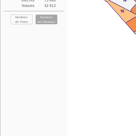
Inscrits
73 660
Votants
42 912
Nombres
Numéros
de Votes
des Bureaux