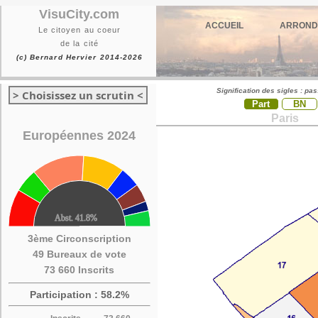
VisuCity.com
ACCUEIL
ARROND
Le citoyen au coeur
de la cité
(c) Bernard Hervier 2014-2026
Signification des sigles : pa
> Choisissez un scrutin <
Part
BN
Paris
Européennes 2024
3ème Circonscription
49 Bureaux de vote
73 660 Inscrits
Participation : 58.2%