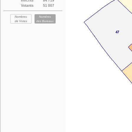
Inscrits
84 719
Votants
51 007
Nombres
Numéros
de Votes
des Bureaux