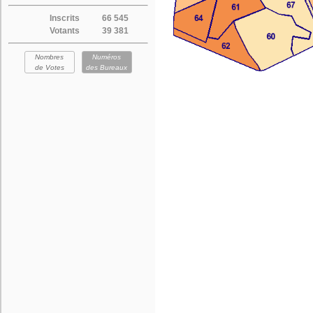
Inscrits
66 545
Votants
39 381
Nombres
Numéros
de Votes
des Bureaux