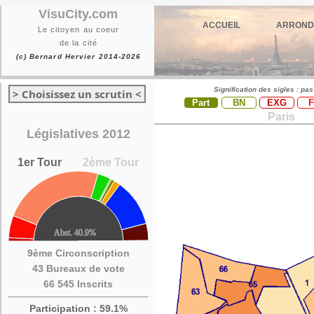
VisuCity.com
ACCUEIL
ARROND
Le citoyen au coeur
de la cité
(c) Bernard Hervier 2014-2026
Signification des sigles : pa
> Choisissez un scrutin <
Part
BN
EXG
Paris
Législatives 2012
1er Tour
2ème Tour
9ème Circonscription
43 Bureaux de vote
66 545 Inscrits
Participation : 59.1%