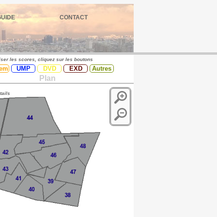
GUIDE
CONTACT
iser les scores, cliquez sur les boutons
em
UMP
DVD
EXD
Autres
Plan
tails