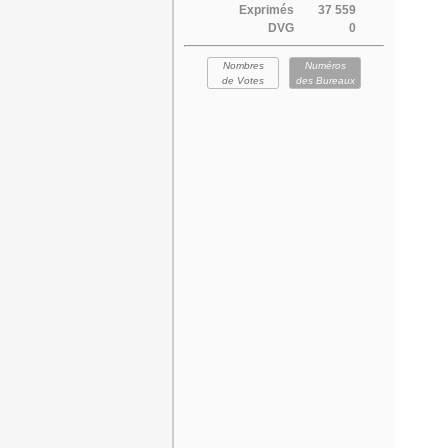
Exprimés
37 559
DVG
0
Nombres
Numéros
de Votes
des Bureaux