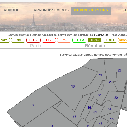
ACCUEIL
ARRONDISSEMENTS
CIRCONSCRIPTIONS
Signification des sigles : passez la souris sur les boutons ou
cliquez ici
- Pour visual
Part
BN
EXG
FG
PS
EELV
DVG
CtrD
Mod
Paris
Résultats
Survolez chaque bureau de vote pour voir les dé