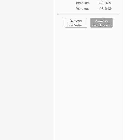
Inscrits
80 079
Votants
48 948
Nombres
Numéros
de Votes
des Bureaux