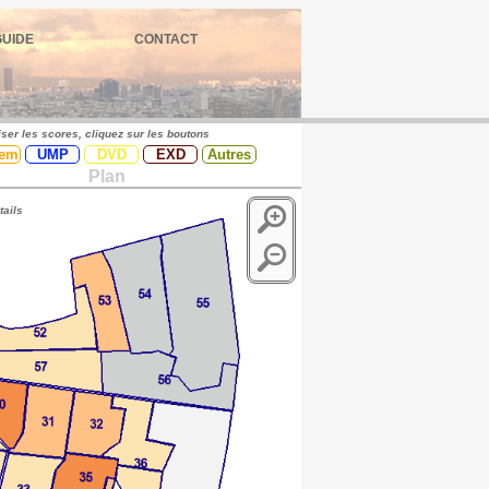
GUIDE
CONTACT
iser les scores, cliquez sur les boutons
em
UMP
DVD
EXD
Autres
Plan
tails