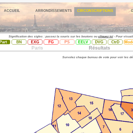
ACCUEIL
ARRONDISSEMENTS
CIRCONSCRIPTIONS
Signification des sigles : passez la souris sur les boutons ou
cliquez ici
- Pour visual
Part
BN
EXG
FG
PS
EELV
DVG
CtrD
Mod
Paris
Résultats
Survolez chaque bureau de vote pour voir les dé