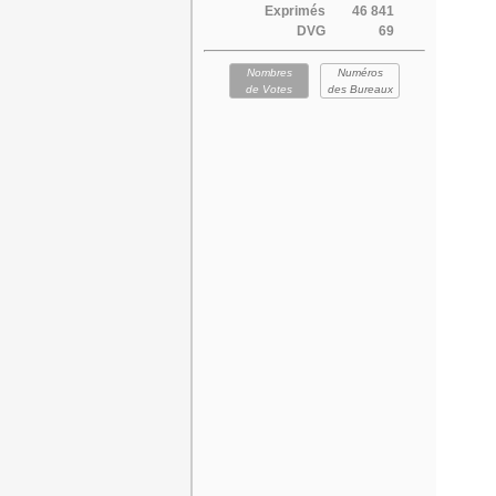
Exprimés
46 841
DVG
69
Nombres
Numéros
de Votes
des Bureaux