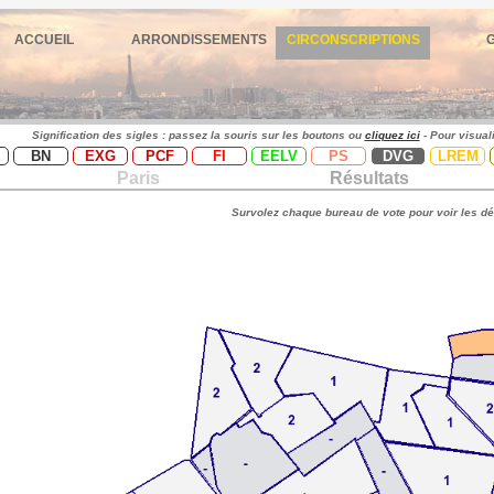
ACCUEIL
ARRONDISSEMENTS
CIRCONSCRIPTIONS
Signification des sigles : passez la souris sur les boutons ou
cliquez ici
- Pour visual
BN
EXG
PCF
FI
EELV
PS
DVG
LREM
Paris
Résultats
Survolez chaque bureau de vote pour voir les dé