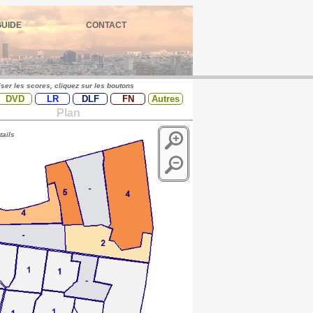
GUIDE
CONTACT
iser les scores, cliquez sur les boutons
DVD
LR
DLF
FN
Autres
Plan
tails