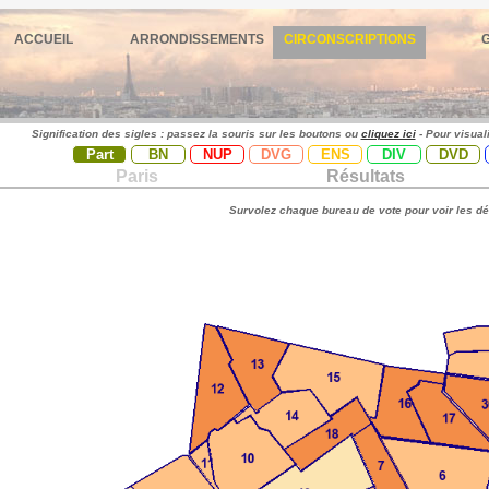
ACCUEIL
ARRONDISSEMENTS
CIRCONSCRIPTIONS
Signification des sigles : passez la souris sur les boutons ou
cliquez ici
- Pour visual
Part
BN
NUP
DVG
ENS
DIV
DVD
Paris
Résultats
Survolez chaque bureau de vote pour voir les dé