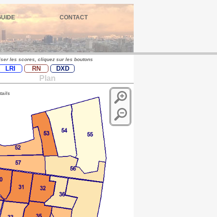
GUIDE
CONTACT
iser les scores, cliquez sur les boutons
LRI
RN
DXD
Plan
tails