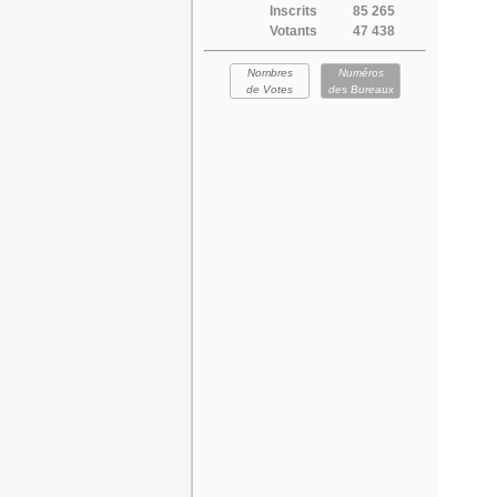
Inscrits
85 265
Votants
47 438
Nombres
Numéros
de Votes
des Bureaux