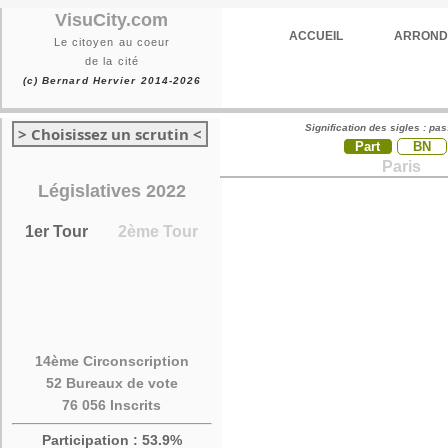
VisuCity.com
ACCUEIL
ARROND
Le citoyen au coeur
de la cité
(c) Bernard Hervier 2014-2026
Signification des sigles : pa
> Choisissez un scrutin <
Part
BN
Paris
Législatives 2022
1er Tour
2ème Tour
14ème Circonscription
52 Bureaux de vote
76 056 Inscrits
Participation : 53.9%