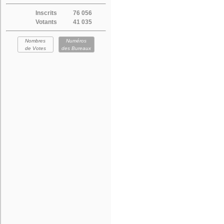
Inscrits
76 056
Votants
41 035
Nombres
Numéros
de Votes
des Bureaux