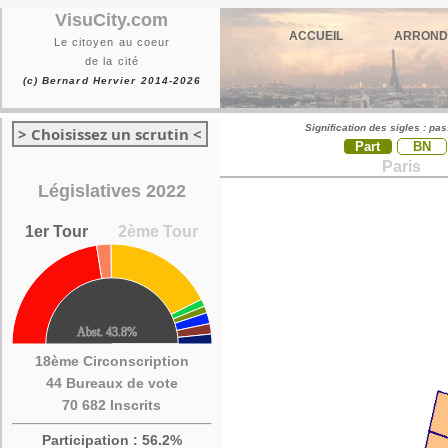
VisuCity.com
ACCUEIL
ARROND
Le citoyen au coeur
de la cité
(c) Bernard Hervier 2014-2026
Signification des sigles : pa
> Choisissez un scrutin <
Part
BN
Paris
Législatives 2022
1er Tour
2ème Tour
18ème Circonscription
44 Bureaux de vote
70 682 Inscrits
Participation : 56.2%