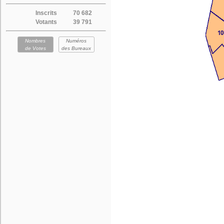
Inscrits
70 682
Votants
39 791
Nombres
Numéros
de Votes
des Bureaux