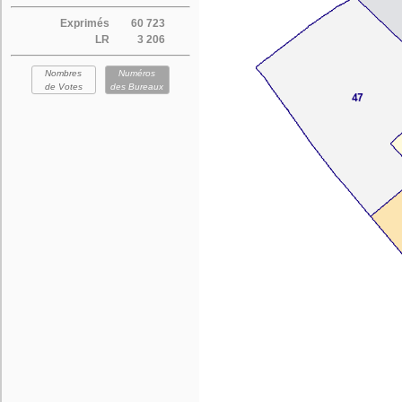
Exprimés
60 723
LR
3 206
Nombres
Numéros
de Votes
des Bureaux