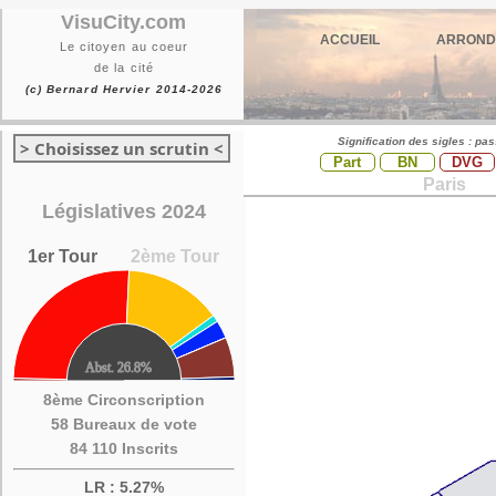
VisuCity.com
ACCUEIL
ARROND
Le citoyen au coeur
de la cité
(c) Bernard Hervier 2014-2026
Signification des sigles : pa
> Choisissez un scrutin <
Part
BN
DVG
Paris
Législatives 2024
1er Tour
2ème Tour
8ème Circonscription
58 Bureaux de vote
84 110 Inscrits
LR : 5.27%