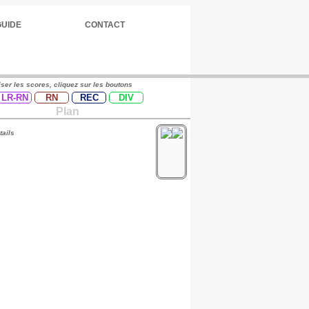
GUIDE
CONTACT
iser les scores, cliquez sur les boutons
LR-RN
RN
REC
DIV
Plan
tails