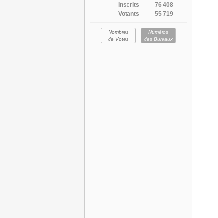
Inscrits
76 408
Votants
55 719
Nombres
Numéros
de Votes
des Bureaux