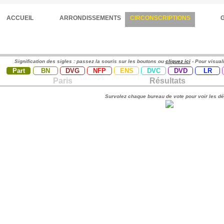
ACCUEIL
ARRONDISSEMENTS
CIRCONSCRIPTIONS
Signification des sigles : passez la souris sur les boutons ou
cliquez ici
- Pour visual
Part
BN
DVG
NFP
ENS
DVC
DVD
LR
Paris
Résultats
Survolez chaque bureau de vote pour voir les dé