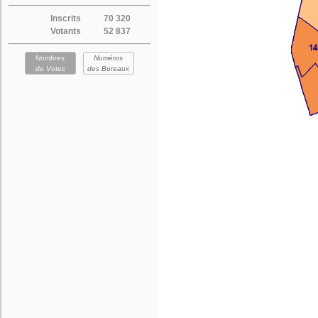
Inscrits
70 320
Votants
52 837
Nombres
Numéros
de Votes
des Bureaux