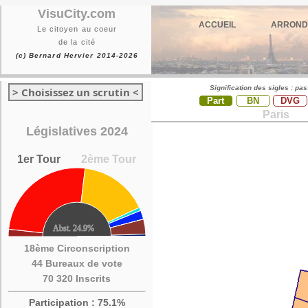
VisuCity.com
ACCUEIL
ARROND
Le citoyen au coeur
de la cité
(c) Bernard Hervier 2014-2026
Signification des sigles : pa
> Choisissez un scrutin <
Part
BN
DVG
Paris
Législatives 2024
1er Tour
2ème Tour
18ème Circonscription
44 Bureaux de vote
70 320 Inscrits
Participation : 75.1%