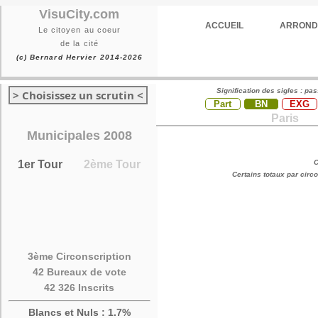
VisuCity.com
ACCUEIL
ARROND
Le citoyen au coeur
de la cité
(c) Bernard Hervier 2014-2026
Signification des sigles : pa
> Choisissez un scrutin <
Part
BN
EXG
Paris
Municipales 2008
1er Tour
2ème Tour
C
Certains totaux par cir
3ème Circonscription
42 Bureaux de vote
42 326 Inscrits
Blancs et Nuls : 1.7%