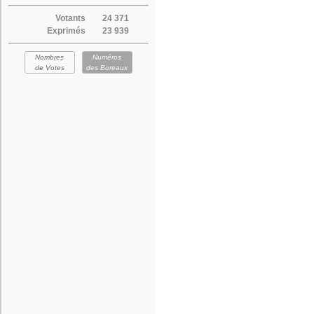
Votants
24 371
Exprimés
23 939
Nombres
Numéros
de Votes
des Bureaux