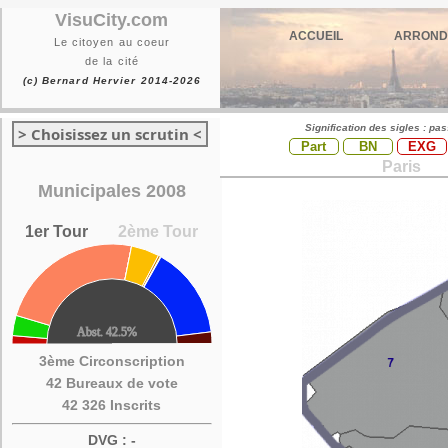
VisuCity.com
ACCUEIL
ARROND
Le citoyen au coeur
de la cité
(c) Bernard Hervier 2014-2026
Signification des sigles : pa
> Choisissez un scrutin <
Part
BN
EXG
Paris
Municipales 2008
1er Tour
2ème Tour
3ème Circonscription
42 Bureaux de vote
42 326 Inscrits
DVG : -