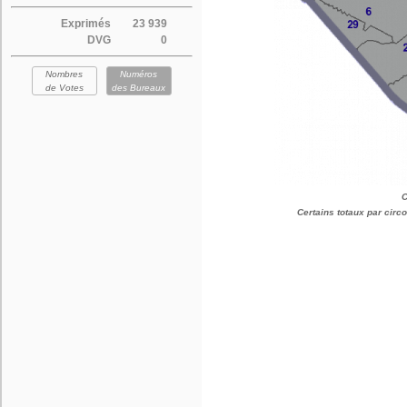
Exprimés
23 939
DVG
0
Nombres
Numéros
de Votes
des Bureaux
C
Certains totaux par cir