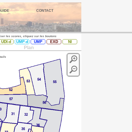
GUIDE
CONTACT
iser les scores, cliquez sur les boutons
UDI-d
UMP-d
UMP
EXD
NI
Plan
tails