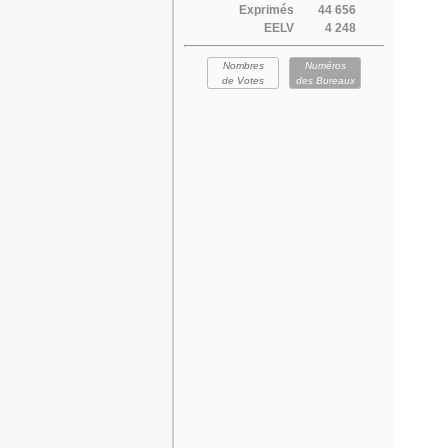
Exprimés
44 656
EELV
4 248
Nombres
Numéros
de Votes
des Bureaux