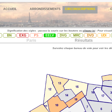
ACCUEIL
ARRONDISSEMENTS
CIRCONSCRIPTIONS
Signification des sigles : passez la souris sur les boutons ou
cliquez ici
- Pour visual
BN
EXG
PS
EELV
DVG
MRC
DVD
UDI
Paris
Résultats
Survolez chaque bureau de vote pour voir les dé