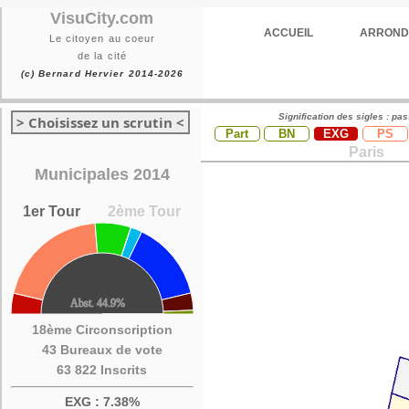
VisuCity.com
ACCUEIL
ARROND
Le citoyen au coeur
de la cité
(c) Bernard Hervier 2014-2026
Signification des sigles : pa
> Choisissez un scrutin <
Part
BN
EXG
PS
Paris
Municipales 2014
1er Tour
2ème Tour
18ème Circonscription
43 Bureaux de vote
63 822 Inscrits
EXG : 7.38%