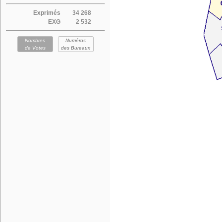
Exprimés
34 268
EXG
2 532
Nombres
Numéros
de Votes
des Bureaux