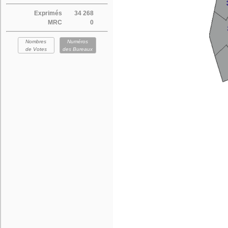
Exprimés
34 268
MRC
0
Nombres
Numéros
de Votes
des Bureaux