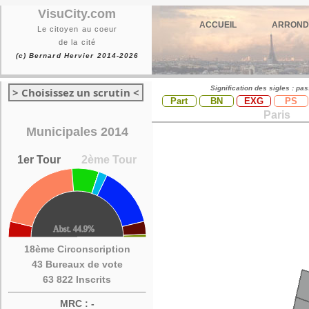
VisuCity.com
ACCUEIL
ARROND
Le citoyen au coeur
de la cité
(c) Bernard Hervier 2014-2026
Signification des sigles : pa
> Choisissez un scrutin <
Part
BN
EXG
PS
Paris
Municipales 2014
1er Tour
2ème Tour
18ème Circonscription
43 Bureaux de vote
63 822 Inscrits
MRC : -