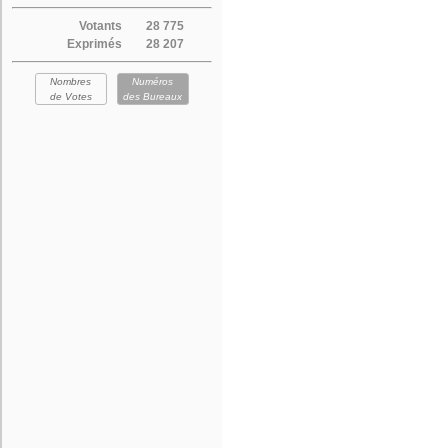
Votants
28 775
Exprimés
28 207
Nombres
Numéros
de Votes
des Bureaux