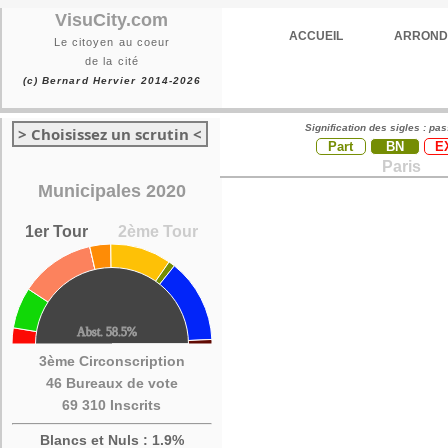
VisuCity.com
ACCUEIL
ARROND
Le citoyen au coeur
de la cité
(c) Bernard Hervier 2014-2026
Signification des sigles : pa
> Choisissez un scrutin <
Part
BN
E
Paris
Municipales 2020
1er Tour
2ème Tour
3ème Circonscription
46 Bureaux de vote
69 310 Inscrits
Blancs et Nuls : 1.9%