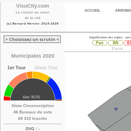
VisuCity.com
ACCUEIL
ARROND
Le citoyen au coeur
de la cité
(c) Bernard Hervier 2014-2026
Signification des sigles : pa
> Choisissez un scrutin <
Part
BN
E
Paris
Municipales 2020
1er Tour
2ème Tour
3ème Circonscription
46 Bureaux de vote
69 310 Inscrits
DVG : -