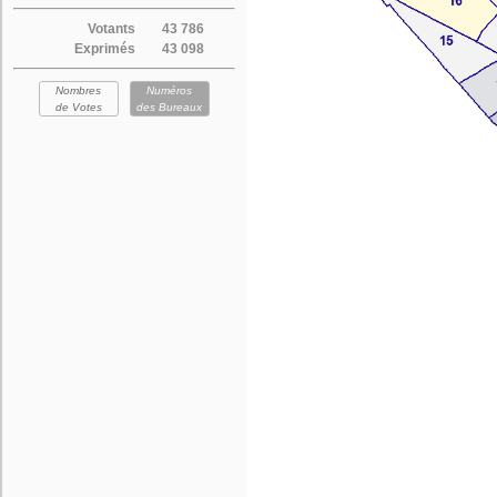
Votants
43 786
Exprimés
43 098
Nombres
Numéros
de Votes
des Bureaux