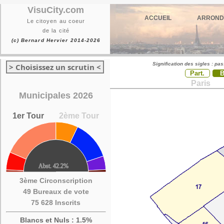
VisuCity.com
ACCUEIL
ARROND
Le citoyen au coeur
de la cité
(c) Bernard Hervier 2014-2026
Signification des sigles : pa
> Choisissez un scrutin <
Part.
Paris
Municipales 2026
1er Tour
2ème Tour
3ème Circonscription
49 Bureaux de vote
75 628 Inscrits
Blancs et Nuls : 1.5%