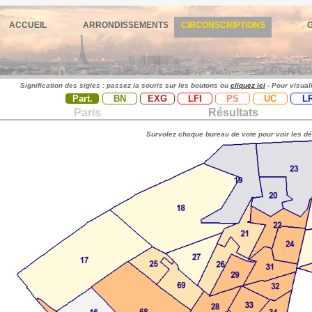
ACCUEIL
ARRONDISSEMENTS
CIRCONSCRIPTIONS
Signification des sigles : passez la souris sur les boutons ou
cliquez ici
- Pour visual
Part.
BN
EXG
LFI
PS
UC
L
Paris
Résultats
Survolez chaque bureau de vote pour voir les dé