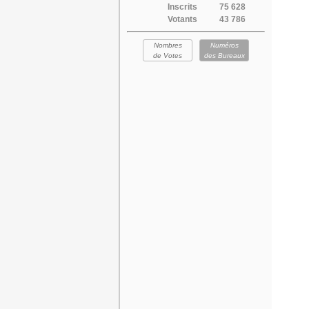
Inscrits
75 628
Votants
43 786
Nombres
Numéros
de Votes
des Bureaux