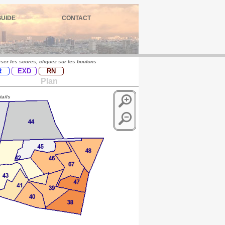
GUIDE
CONTACT
iser les scores, cliquez sur les boutons
R
EXD
RN
Plan
tails