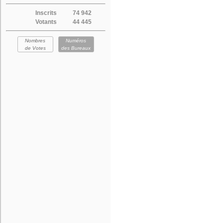
Inscrits
74 942
Votants
44 445
Nombres
Numéros
de Votes
des Bureaux