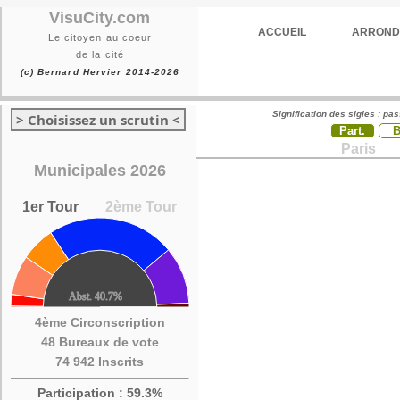
VisuCity.com
ACCUEIL
ARROND
Le citoyen au coeur
de la cité
(c) Bernard Hervier 2014-2026
Signification des sigles : pa
> Choisissez un scrutin <
Part.
Paris
Municipales 2026
1er Tour
2ème Tour
4ème Circonscription
48 Bureaux de vote
74 942 Inscrits
Participation : 59.3%