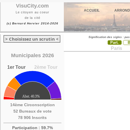
VisuCity.com
ACCUEIL
ARROND
Le citoyen au coeur
de la cité
(c) Bernard Hervier 2014-2026
Signification des sigles : pa
> Choisissez un scrutin <
Part.
Paris
Municipales 2026
1er Tour
2ème Tour
14ème Circonscription
52 Bureaux de vote
78 906 Inscrits
Participation : 59.7%