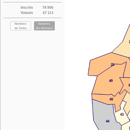
Inscrits
78 906
Votants
47 113
Nombres
Numéros
de Votes
des Bureaux