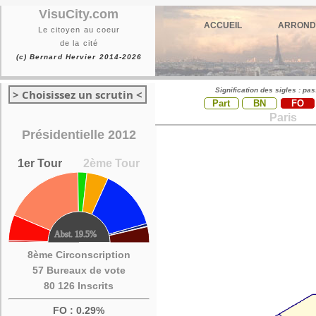
VisuCity.com
ACCUEIL
ARROND
Le citoyen au coeur
de la cité
(c) Bernard Hervier 2014-2026
Signification des sigles : pa
> Choisissez un scrutin <
Part
BN
FO
Paris
Présidentielle 2012
1er Tour
2ème Tour
8ème Circonscription
57 Bureaux de vote
80 126 Inscrits
FO : 0.29%