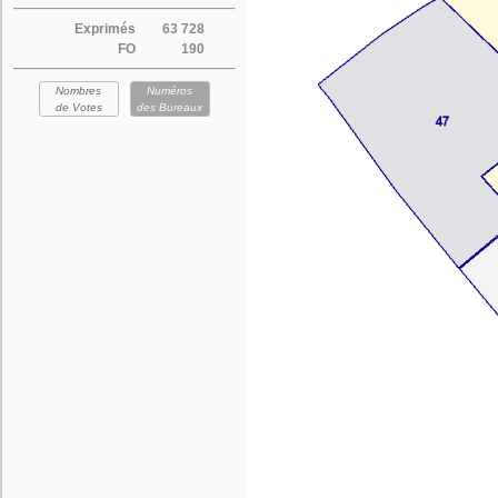
Exprimés
63 728
FO
190
Nombres
Numéros
de Votes
des Bureaux