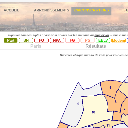
ACCUEIL
ARRONDISSEMENTS
CIRCONSCRIPTIONS
Signification des sigles : passez la souris sur les boutons ou
cliquez ici
- Pour visual
Part
BN
FO
NPA
FG
PS
EELV
Modem
Paris
Résultats
Survolez chaque bureau de vote pour voir les dé