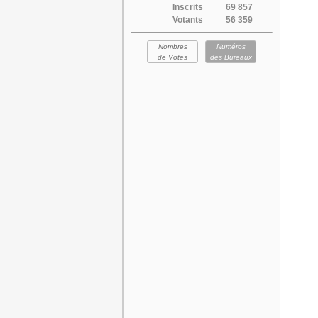
Inscrits
69 857
Votants
56 359
Nombres
Numéros
de Votes
des Bureaux