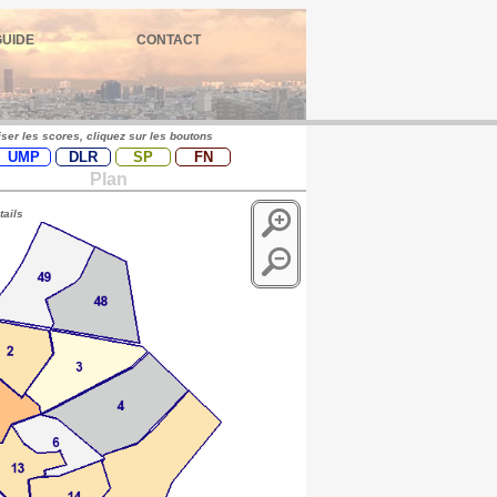
GUIDE
CONTACT
iser les scores, cliquez sur les boutons
UMP
DLR
SP
FN
Plan
tails