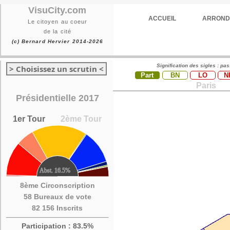
VisuCity.com
ACCUEIL
ARROND
Le citoyen au coeur
de la cité
(c) Bernard Hervier 2014-2026
Signification des sigles : pa
> Choisissez un scrutin <
Part
BN
LO
N
Paris
Présidentielle 2017
1er Tour
2ème Tour
8ème Circonscription
58 Bureaux de vote
82 156 Inscrits
Participation : 83.5%