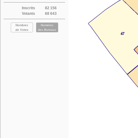
Inscrits
82 156
Votants
68 643
Nombres
Numéros
de Votes
des Bureaux