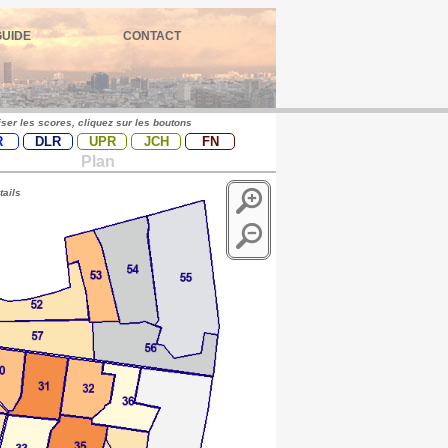
GUIDE
CONTACT
iser les scores, cliquez sur les boutons
R
DLR
UPR
JCH
FN
Plan
tails