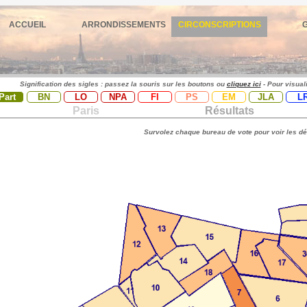
ACCUEIL
ARRONDISSEMENTS
CIRCONSCRIPTIONS
Signification des sigles : passez la souris sur les boutons ou
cliquez ici
- Pour visual
Part
BN
LO
NPA
FI
PS
EM
JLA
L
Paris
Résultats
Survolez chaque bureau de vote pour voir les dé