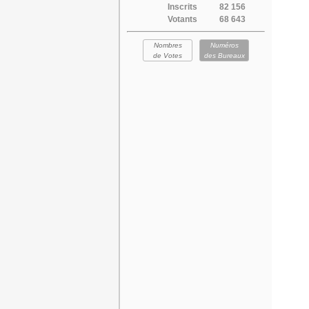
Inscrits
82 156
Votants
68 643
Nombres
Numéros
de Votes
des Bureaux