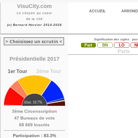
VisuCity.com
ACCUEIL
ARROND
Le citoyen au coeur
de la cité
(c) Bernard Hervier 2014-2026
Signification des sigles : pa
> Choisissez un scrutin <
Part
BN
LO
N
Paris
Présidentielle 2017
1er Tour
2ème Tour
3ème Circonscription
47 Bureaux de vote
68 669 Inscrits
Participation : 83.3%