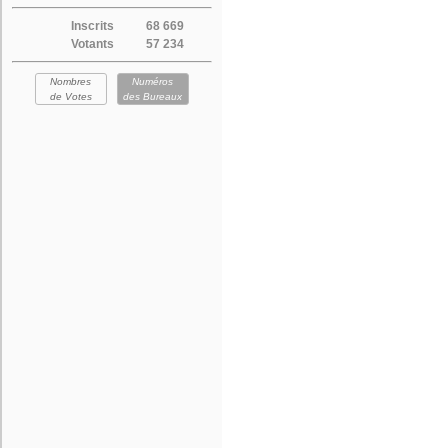
Inscrits
68 669
Votants
57 234
Nombres
Numéros
de Votes
des Bureaux