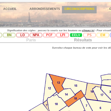
ACCUEIL
ARRONDISSEMENTS
CIRCONSCRIPTIONS
Signification des sigles : passez la souris sur les boutons ou
cliquez ici
- Pour visual
BN
LO
NPA
PCF
LFI
EELV
PS
EM
Paris
Résultats
Survolez chaque bureau de vote pour voir les dé