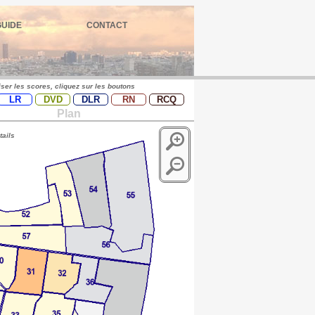
GUIDE
CONTACT
iser les scores, cliquez sur les boutons
LR
DVD
DLR
RN
RCQ
Plan
tails