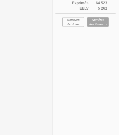
Exprimés
64 523
EELV
5 262
Nombres
Numéros
de Votes
des Bureaux