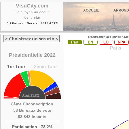
VisuCity.com
ACCUEIL
ARROND
Le citoyen au coeur
de la cité
(c) Bernard Hervier 2014-2026
Signification des sigles : pa
> Choisissez un scrutin <
Part
BN
LO
NPA
Paris
Présidentielle 2022
1er Tour
2ème Tour
8ème Circonscription
58 Bureaux de vote
83 848 Inscrits
Participation : 78.2%