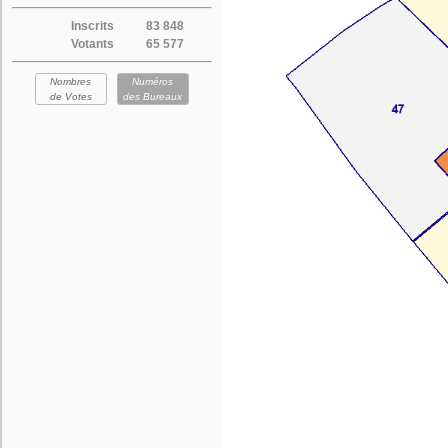
Inscrits
83 848
Votants
65 577
Nombres
Numéros
de Votes
des Bureaux