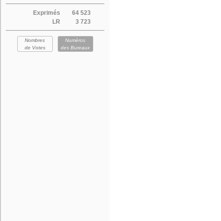
Exprimés
64 523
LR
3 723
Nombres
Numéros
de Votes
des Bureaux