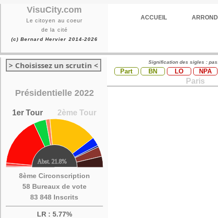
VisuCity.com
ACCUEIL
ARROND
Le citoyen au coeur
de la cité
(c) Bernard Hervier 2014-2026
Signification des sigles : pa
> Choisissez un scrutin <
Part
BN
LO
NPA
Paris
Présidentielle 2022
1er Tour
2ème Tour
8ème Circonscription
58 Bureaux de vote
83 848 Inscrits
LR : 5.77%