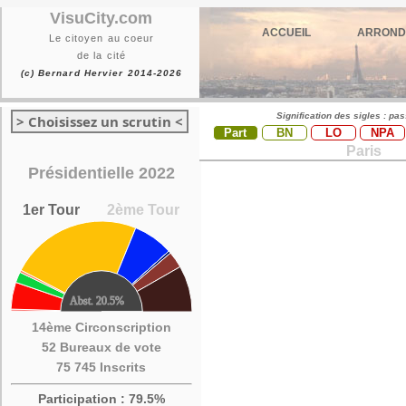
VisuCity.com
ACCUEIL
ARROND
Le citoyen au coeur
de la cité
(c) Bernard Hervier 2014-2026
Signification des sigles : pa
> Choisissez un scrutin <
Part
BN
LO
NPA
Paris
Présidentielle 2022
1er Tour
2ème Tour
14ème Circonscription
52 Bureaux de vote
75 745 Inscrits
Participation : 79.5%