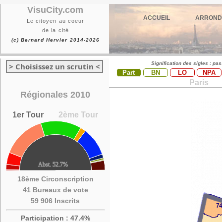
VisuCity.com
ACCUEIL
ARROND
Le citoyen au coeur
de la cité
(c) Bernard Hervier 2014-2026
Signification des sigles : pa
> Choisissez un scrutin <
Part
BN
LO
NPA
Paris
Régionales 2010
1er Tour
2ème Tour
18ème Circonscription
41 Bureaux de vote
59 906 Inscrits
Participation : 47.4%