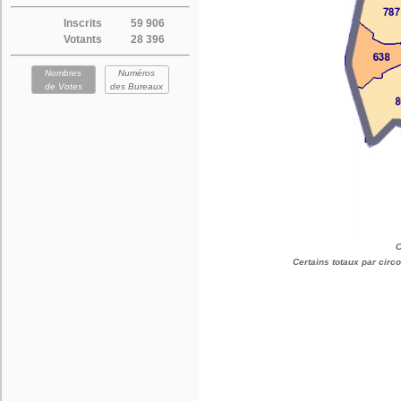
Inscrits
59 906
Votants
28 396
Nombres
Numéros
de Votes
des Bureaux
C
Certains totaux par cir