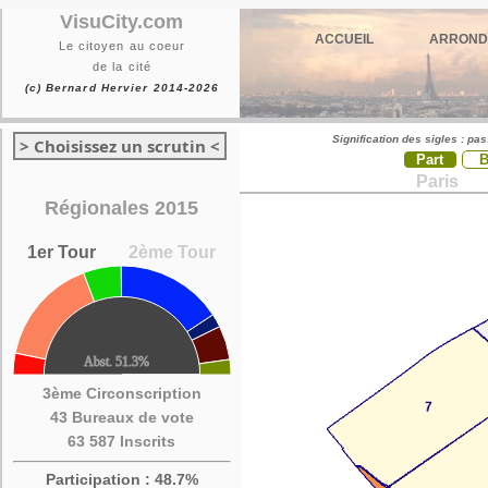
VisuCity.com
ACCUEIL
ARROND
Le citoyen au coeur
de la cité
(c) Bernard Hervier 2014-2026
Signification des sigles : pa
> Choisissez un scrutin <
Part
Paris
Régionales 2015
1er Tour
2ème Tour
3ème Circonscription
43 Bureaux de vote
63 587 Inscrits
Participation : 48.7%