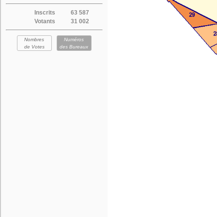
Inscrits
63 587
Votants
31 002
Nombres
Numéros
de Votes
des Bureaux